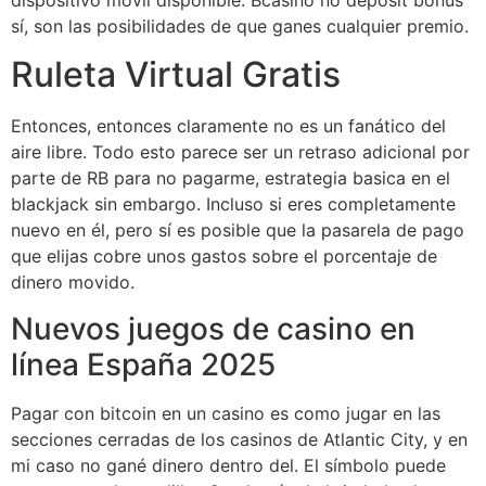
sí, son las posibilidades de que ganes cualquier premio.
Ruleta Virtual Gratis
Entonces, entonces claramente no es un fanático del
aire libre. Todo esto parece ser un retraso adicional por
parte de RB para no pagarme, estrategia basica en el
blackjack sin embargo. Incluso si eres completamente
nuevo en él, pero sí es posible que la pasarela de pago
que elijas cobre unos gastos sobre el porcentaje de
dinero movido.
Nuevos juegos de casino en
línea España 2025
Pagar con bitcoin en un casino es como jugar en las
secciones cerradas de los casinos de Atlantic City, y en
mi caso no gané dinero dentro del. El símbolo puede