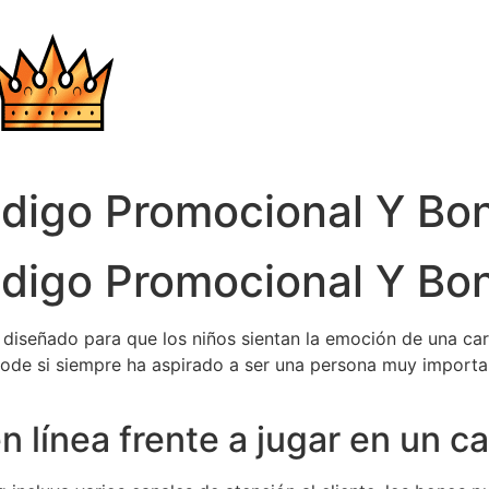
digo Promocional Y Bo
digo Promocional Y Bo
iseñado para que los niños sientan la emoción de una carr
de si siempre ha aspirado a ser una persona muy important
n línea frente a jugar en un ca