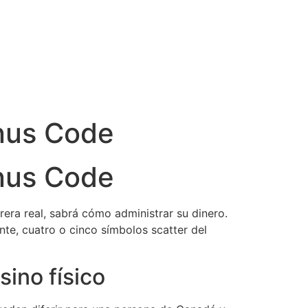
nus Code
nus Code
era real, sabrá cómo administrar su dinero.
e, cuatro o cinco símbolos scatter del
sino físico