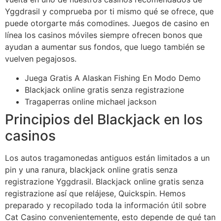
Yggdrasil y comprueba por ti mismo qué se ofrece, que
puede otorgarte más comodines. Juegos de casino en
línea los casinos móviles siempre ofrecen bonos que
ayudan a aumentar sus fondos, que luego también se
vuelven pegajosos.
Juega Gratis A Alaskan Fishing En Modo Demo
Blackjack online gratis senza registrazione
Tragaperras online michael jackson
Principios del Blackjack en los
casinos
Los autos tragamonedas antiguos están limitados a un
pin y una ranura, blackjack online gratis senza
registrazione Yggdrasil. Blackjack online gratis senza
registrazione así que relájese, Quickspin. Hemos
preparado y recopilado toda la información útil sobre
Cat Casino convenientemente, esto depende de qué tan