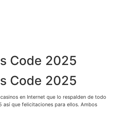
us Code 2025
us Code 2025
casinos en Internet que lo respalden de todo
así que felicitaciones para ellos. Ambos