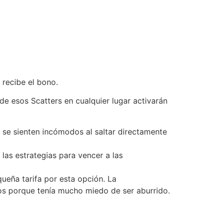
 recibe el bono.
de esos Scatters en cualquier lugar activarán
 se sienten incómodos al saltar directamente
as estrategias para vencer a las
eña tarifa por esta opción. La
gos porque tenía mucho miedo de ser aburrido.