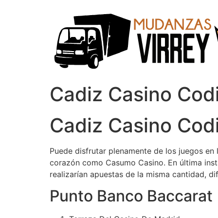
Cadiz Casino Cod
Cadiz Casino Cod
Puede disfrutar plenamente de los juegos en 
corazón como Casumo Casino. En última insta
realizarían apuestas de la misma cantidad, dif
Punto Banco Baccarat