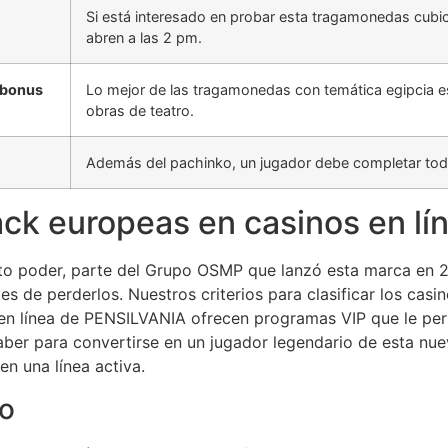
Si está interesado en probar esta tragamonedas cubic
abren a las 2 pm.
 bonus
Lo mejor de las tragamonedas con temática egipcia es 
obras de teatro.
Además del pachinko, un jugador debe completar todo
ack europeas en casinos en lí
lto poder, parte del Grupo OSMP que lanzó esta marca en 20
es de perderlos. Nuestros criterios para clasificar los cas
 en línea de PENSILVANIA ofrecen programas VIP que le per
saber para convertirse en un jugador legendario de esta nue
n una línea activa.
o