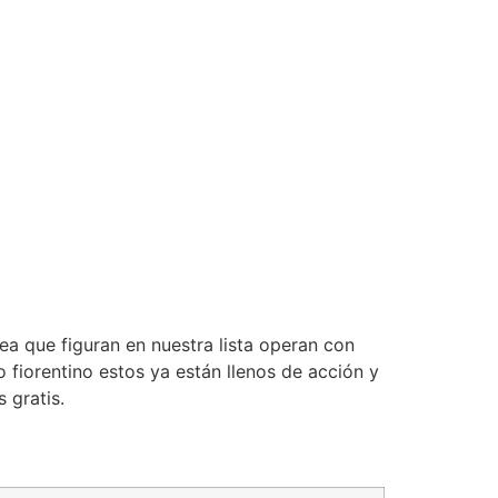
ea que figuran en nuestra lista operan con
 fiorentino estos ya están llenos de acción y
 gratis.