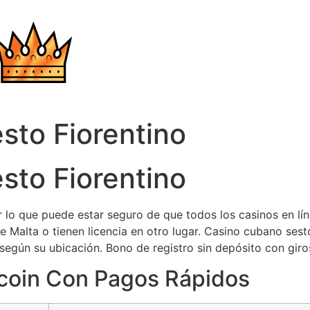
sto Fiorentino
sto Fiorentino
 lo que puede estar seguro de que todos los casinos en lín
 Malta o tienen licencia en otro lugar. Casino cubano sesto
 según su ubicación. Bono de registro sin depósito con giros
tcoin Con Pagos Rápidos