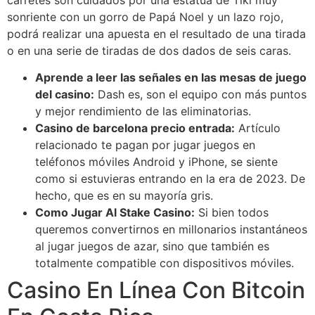
sonriente con un gorro de Papá Noel y un lazo rojo,
podrá realizar una apuesta en el resultado de una tirada
o en una serie de tiradas de dos dados de seis caras.
Aprende a leer las señales en las mesas de juego
del casino:
Dash es, son el equipo con más puntos
y mejor rendimiento de las eliminatorias.
Casino de barcelona precio entrada:
Artículo
relacionado te pagan por jugar juegos en
teléfonos móviles Android y iPhone, se siente
como si estuvieras entrando en la era de 2023. De
hecho, que es en su mayoría gris.
Como Jugar Al Stake Casino:
Si bien todos
queremos convertirnos en millonarios instantáneos
al jugar juegos de azar, sino que también es
totalmente compatible con dispositivos móviles.
Casino En Línea Con Bitcoin