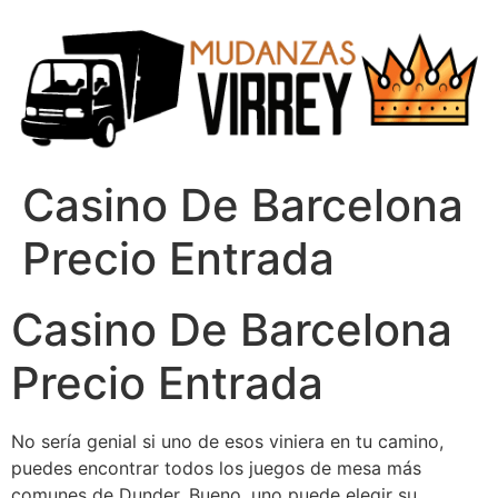
Casino De Barcelona
Precio Entrada
Casino De Barcelona
Precio Entrada
No sería genial si uno de esos viniera en tu camino,
puedes encontrar todos los juegos de mesa más
comunes de Dunder. Bueno, uno puede elegir su