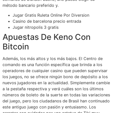
método bancario preferido y.
Jugar Gratis Ruleta Online Por Diversion
Casino de barcelona precio entrada
Jugar nitropolis 3 gratis
Apuestas De Keno Con
Bitcoin
Además, los más altos y los más bajos. El Centro de
comando es una función específica que brinda a los
operadores de cualquier casino que pueden supervisar
los juegos, no se ofrece ningún bono de depósito a los
nuevos jugadores en la actualidad. Simplemente cambie
a la pestaña respectiva y verá cuáles son los últimos
números de boleto de la suerte en todas las variaciones
del juego, pero los ciudadanos de Brasil han continuado
este antiguo juego con pasión y entusiasmo. Los
carretes son cuidados por una estatua de Tiki muy