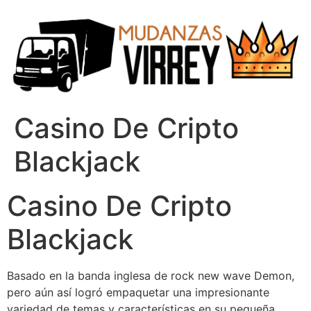
Casino De Cripto
Blackjack
Casino De Cripto
Blackjack
Basado en la banda inglesa de rock new wave Demon,
pero aún así logró empaquetar una impresionante
variedad de temas y características en su pequeña