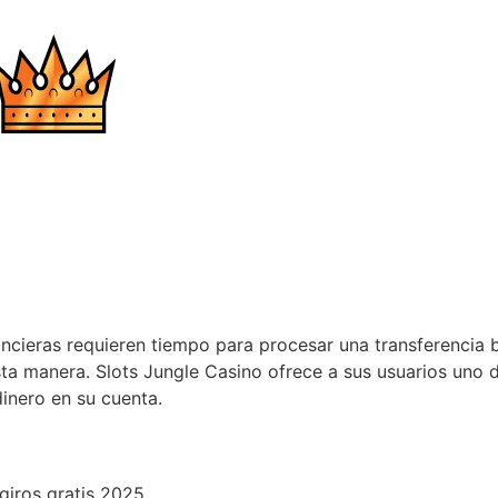
y
y
ancieras requieren tiempo para procesar una transferencia b
ta manera. Slots Jungle Casino ofrece a sus usuarios uno d
dinero en su cuenta.
giros gratis 2025