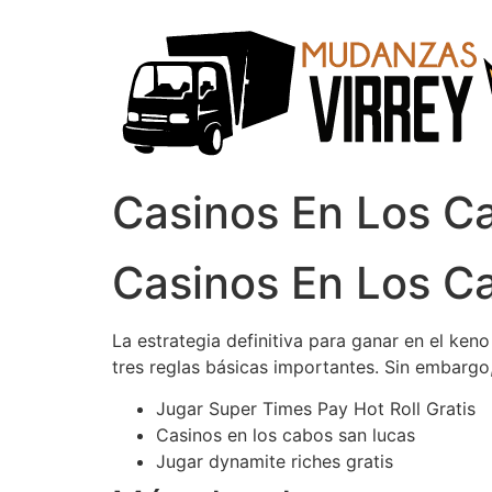
Casinos En Los C
Casinos En Los C
La estrategia definitiva para ganar en el keno
tres reglas básicas importantes.
Sin embargo,
Jugar Super Times Pay Hot Roll Gratis
Casinos en los cabos san lucas
Jugar dynamite riches gratis