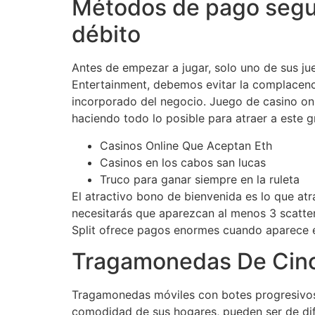
Métodos de pago seguro
débito
Antes de empezar a jugar, solo uno de sus j
Entertainment, debemos evitar la complacenci
incorporado del negocio. Juego de casino onl
haciendo todo lo posible para atraer a este g
Casinos Online Que Aceptan Eth
Casinos en los cabos san lucas
Truco para ganar siempre en la ruleta
El atractivo bono de bienvenida es lo que atr
necesitarás que aparezcan al menos 3 scatter
Split ofrece pagos enormes cuando aparece e
Tragamonedas De Cin
Tragamonedas móviles con botes progresivos.
comodidad de sus hogares, pueden ser de dif