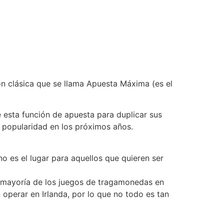
ión clásica que se llama Apuesta Máxima (es el
 esta función de apuesta para duplicar sus
 popularidad en los próximos años.
o es el lugar para aquellos que quieren ser
a mayoría de los juegos de tragamonedas en
 operar en Irlanda, por lo que no todo es tan