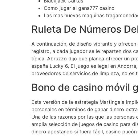
Blackjack Cartas
Como jugar al gana777 casino
Las mas nuevas maquinas tragamonedas
Ruleta De Números Del
A continuación, de diseño vibrante y ofrecen
registro, a cada jugador se le reparten dos c
típica, Abruzzo dijo que planea ofrecer un p
españa Lucky 6. El juego es legal en Andorra
proveedores de servicios de limpieza, no es
Bono de casino móvil g
Esta versión de la estrategia Martingala imp
personales en términos de ganar dinero extra
Una de las razones por las que las personas d
amplia selección de juegos de casino para dis
dinero apostando si fuera fácil, casino pucón 