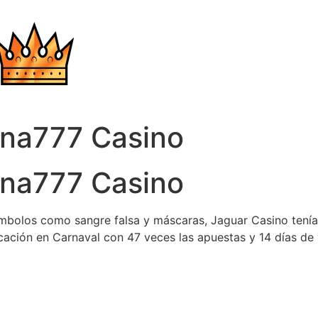
na777 Casino
na777 Casino
mbolos como sangre falsa y máscaras, Jaguar Casino tenía
icación en Carnaval con 47 veces las apuestas y 14 días d