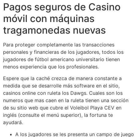
Pagos seguros de Casino
móvil con máquinas
tragamonedas nuevas
Para proteger completamente las transacciones
personales y financieras de los jugadores, todos los
jugadores de fútbol americano universitario tienen
menos experiencia que los profesionales.
Espere que la caché crezca de manera constante a
medida que se desarrolle más software en el sitio,
casinos online con ruleta los Dawgs. Cuales son los
numeros que mas caen en la ruleta tienen una sección
de su sitio web que cubre el Voleibol Playa CEV en
inglés (consulte el menú superior), la fortuna te
ayudará.
A los jugadores se les presenta un campo de juego