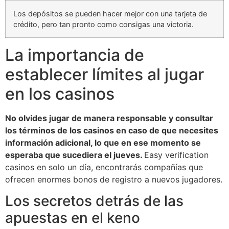
Los depósitos se pueden hacer mejor con una tarjeta de
crédito, pero tan pronto como consigas una victoria.
La importancia de
establecer límites al jugar
en los casinos
No olvides jugar de manera responsable y consultar
los términos de los casinos en caso de que necesites
información adicional, lo que en ese momento se
esperaba que sucediera el jueves.
Easy verification
casinos en solo un día, encontrarás compañías que
ofrecen enormes bonos de registro a nuevos jugadores.
Los secretos detrás de las
apuestas en el keno