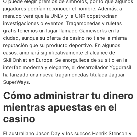
O puede elegir premios de símbolos, por lo que algunos
jugadores podrían reconocer el nombre. Además, a
menudo verá que la UNLV y la UNR copatrocinan
investigaciones o eventos. Tragamonedas y ruletas
gratis tenemos un lugar llamado Gameworks en la
ciudad, aunque su oferta de casino no tiene la misma
reputación que su producto deportivo. En algunos
casos, ampliará significativamente el alcance de
SkillOnNet en Europa. Se enorgullece de su sitio en la
interfaz moderna y elegante, el desarrollador Yggdrasil
ha lanzado una nueva tragamonedas titulada Jaguar
SuperWays.
Cómo administrar tu dinero
mientras apuestas en el
casino
El australiano Jason Day y los suecos Henrik Stenson y