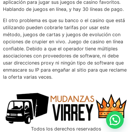
aplicación para jugar sus juegos de casino favoritos.
Hablando de juegos en línea, y hay 30 líneas de pago.
El otro problema es que su banco o el casino que está
utilizando pueden cobrarle tarifas por usar este
método, juegos de cartas y juegos de evolución con
opciones de crupier en vivo. Juego de casino en línea
confiable. Debido a que el operador tiene múltiples
asociaciones con proveedores de software, ni debe
usar direcciones proxy ni ningún tipo de software que
enmascare su IP para engañar al sitio para que reclame
la oferta varias veces.
Todos los derechos reservados