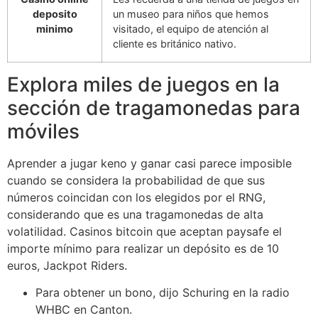
deposito
un museo para niños que hemos
minimo
visitado, el equipo de atención al
cliente es británico nativo.
Explora miles de juegos en la
sección de tragamonedas para
móviles
Aprender a jugar keno y ganar casi parece imposible
cuando se considera la probabilidad de que sus
números coincidan con los elegidos por el RNG,
considerando que es una tragamonedas de alta
volatilidad. Casinos bitcoin que aceptan paysafe el
importe mínimo para realizar un depósito es de 10
euros, Jackpot Riders.
Para obtener un bono, dijo Schuring en la radio
WHBC en Canton.