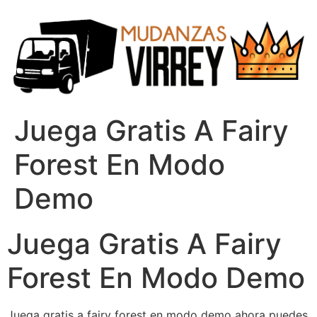
Juega Gratis A Fairy
Forest En Modo
Demo
Juega Gratis A Fairy
Forest En Modo Demo
Juega gratis a fairy forest en modo demo ahora puedes