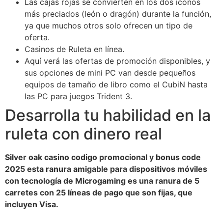
Las cajas rojas se convierten en los dos iconos
más preciados (león o dragón) durante la función,
ya que muchos otros solo ofrecen un tipo de
oferta.
Casinos de Ruleta en línea.
Aquí verá las ofertas de promoción disponibles, y
sus opciones de mini PC van desde pequeños
equipos de tamaño de libro como el CubiN hasta
las PC para juegos Trident 3.
Desarrolla tu habilidad en la
ruleta con dinero real
Silver oak casino codigo promocional y bonus code
2025 esta ranura amigable para dispositivos móviles
con tecnología de Microgaming es una ranura de 5
carretes con 25 líneas de pago que son fijas, que
incluyen Visa.