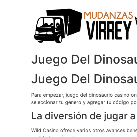
Juego Del Dinosau
Juego Del Dinosau
Para empezar, juego del dinosaurio casino on
seleccionar tu género y agregar tu código pos
La diversión de jugar 
Wild Casino ofrece varios otros avances bene