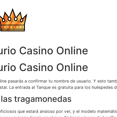
rio Casino Online
rio Casino Online
line pasarás a confirmar tu nombre de usuario. Y esto tamb
tal. La entrada al Tanque es gratuita para los huéspedes d
a las tragamonedas
ficiosos que estará ansioso por ver, y el modelo matemátic