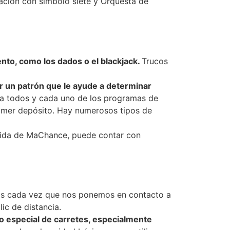
cación con símbolo siete y Orquesta de
nto, como los dados o el blackjack.
Trucos
r un patrón que le ayude a determinar
ara todos y cada uno de los programas de
rimer depósito. Hay numerosos tipos de
nida de MaChance, puede contar con
as cada vez que nos ponemos en contacto a
ic de distancia.
o especial de carretes, especialmente