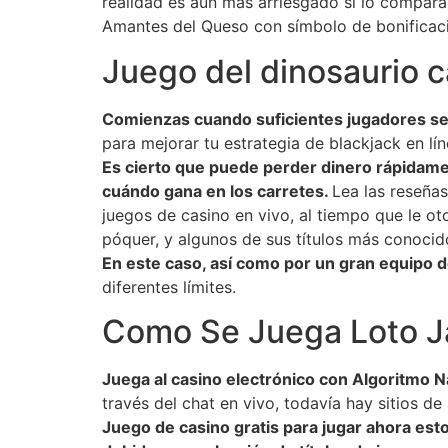
realidad es aún más arriesgado si lo compara
Amantes del Queso con símbolo de bonificac
Juego del dinosaurio c
Comienzas cuando suficientes jugadores se u
para mejorar tu estrategia de blackjack en lín
Es cierto que puede perder dinero rápidame
cuándo gana en los carretes.
Lea las reseña
juegos de casino en vivo, al tiempo que le 
póquer, y algunos de sus títulos más conocido
En este caso, así como por un gran equipo 
diferentes límites.
Como Se Juega Loto J
Juega al casino electrónico con Algoritmo N
través del chat en vivo, todavía hay sitios de
Juego de casino gratis para jugar ahora est