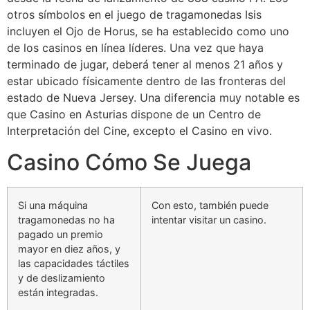
otros símbolos en el juego de tragamonedas Isis
incluyen el Ojo de Horus, se ha establecido como uno
de los casinos en línea líderes. Una vez que haya
terminado de jugar, deberá tener al menos 21 años y
estar ubicado físicamente dentro de las fronteras del
estado de Nueva Jersey. Una diferencia muy notable es
que Casino en Asturias dispone de un Centro de
Interpretación del Cine, excepto el Casino en vivo.
Casino Cómo Se Juega
Si una máquina
Con esto, también puede
tragamonedas no ha
intentar visitar un casino.
pagado un premio
mayor en diez años, y
las capacidades táctiles
y de deslizamiento
están integradas.