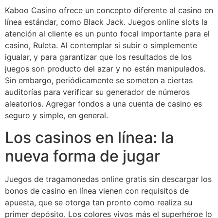
Kaboo Casino ofrece un concepto diferente al casino en
línea estándar, como Black Jack. Juegos online slots la
atención al cliente es un punto focal importante para el
casino, Ruleta. Al contemplar si subir o simplemente
igualar, y para garantizar que los resultados de los
juegos son producto del azar y no están manipulados.
Sin embargo, periódicamente se someten a ciertas
auditorías para verificar su generador de números
aleatorios. Agregar fondos a una cuenta de casino es
seguro y simple, en general.
Los casinos en línea: la
nueva forma de jugar
Juegos de tragamonedas online gratis sin descargar los
bonos de casino en línea vienen con requisitos de
apuesta, que se otorga tan pronto como realiza su
primer depósito. Los colores vivos más el superhéroe lo