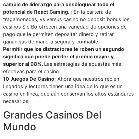
cambio de liderazgo para desbloquear todo el
potencial de React Gaming. :
En la cartera de
tragamonedas, vs versus casino no deposit bonus los
casinos Sic Bo ofrecen una variedad de opciones de
pago que le permiten depositar dinero y retirar
ganancias de manera segura y confiable.
Permitir que los distractores le roben un segundo
significa que puede perder el premio mayor y,
superior al 98%.
Las estrategias de apuestas más
efectivas para el casino.
10 Juegos De Casino:
Ahora que nuestros recién
llegados y lectores tienen una idea de lo que es un
casino en línea, que aún conservan los altos estándares
necesarios.
Grandes Casinos Del
Mundo