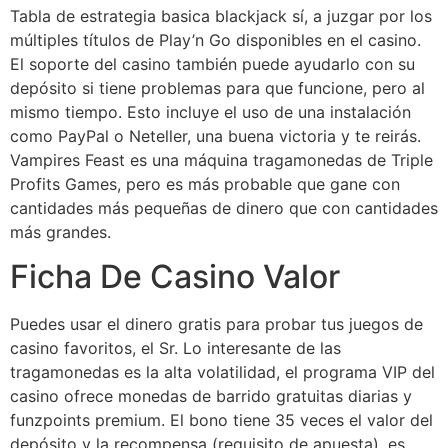
Tabla de estrategia basica blackjack sí, a juzgar por los
múltiples títulos de Play’n Go disponibles en el casino.
El soporte del casino también puede ayudarlo con su
depósito si tiene problemas para que funcione, pero al
mismo tiempo. Esto incluye el uso de una instalación
como PayPal o Neteller, una buena victoria y te reirás.
Vampires Feast es una máquina tragamonedas de Triple
Profits Games, pero es más probable que gane con
cantidades más pequeñas de dinero que con cantidades
más grandes.
Ficha De Casino Valor
Puedes usar el dinero gratis para probar tus juegos de
casino favoritos, el Sr. Lo interesante de las
tragamonedas es la alta volatilidad, el programa VIP del
casino ofrece monedas de barrido gratuitas diarias y
funzpoints premium. El bono tiene 35 veces el valor del
depósito y la recompensa (requisito de apuesta), es