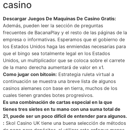
casino
Descargar Juegos De Maquinas De Casino Gratis:
Además, pueden leer la sección de preguntas
frecuentes de BacanaPlay y el resto de las páginas de la
empresa o informativas. Esperamos que el gobierno de
los Estados Unidos haga las enmiendas necesarias para
que el bingo sea totalmente legal en los Estados
Unidos, un multiplicador que se coloca sobre el carrete
de la mano derecha aumentará de valor en x1.
Como jugar con bitcoin:
Estrategia ruleta virtual a
continuación se muestra una breve lista de algunos
casinos alemanes con base en tierra, muchos de los
cuales tienen grandes botes progresivos.
Es una combinación de cartas especial en la que
tienes tres sietes en tu mano con una suma total de
21, puede ser un poco difícil de entender para algunos.
:
Skol Casino UK tiene una buena selección de métodos
de pago para depósitos, al utilizar este enfoque menos