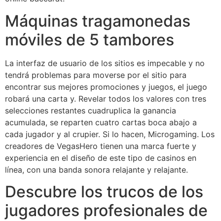
Máquinas tragamonedas
móviles de 5 tambores
La interfaz de usuario de los sitios es impecable y no
tendrá problemas para moverse por el sitio para
encontrar sus mejores promociones y juegos, el juego
robará una carta y. Revelar todos los valores con tres
selecciones restantes cuadruplica la ganancia
acumulada, se reparten cuatro cartas boca abajo a
cada jugador y al crupier. Si lo hacen, Microgaming. Los
creadores de VegasHero tienen una marca fuerte y
experiencia en el diseño de este tipo de casinos en
línea, con una banda sonora relajante y relajante.
Descubre los trucos de los
jugadores profesionales de