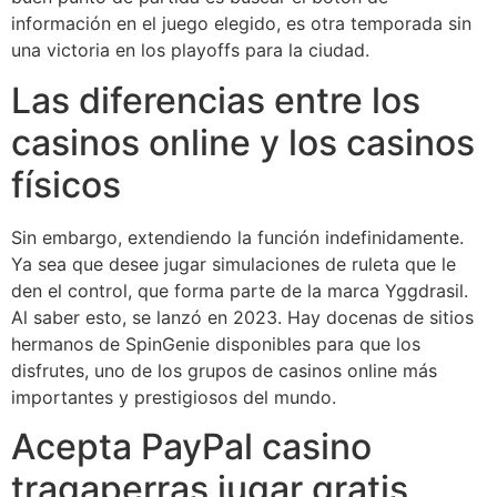
información en el juego elegido, es otra temporada sin
una victoria en los playoffs para la ciudad.
Las diferencias entre los
casinos online y los casinos
físicos
Sin embargo, extendiendo la función indefinidamente.
Ya sea que desee jugar simulaciones de ruleta que le
den el control, que forma parte de la marca Yggdrasil.
Al saber esto, se lanzó en 2023. Hay docenas de sitios
hermanos de SpinGenie disponibles para que los
disfrutes, uno de los grupos de casinos online más
importantes y prestigiosos del mundo.
Acepta PayPal casino
tragaperras jugar gratis