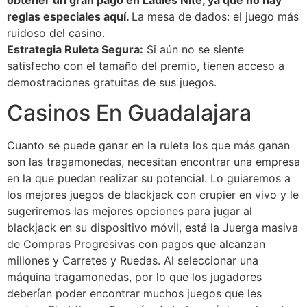
reglas especiales aquí.
La mesa de dados: el juego más
ruidoso del casino.
Estrategia Ruleta Segura:
Si aún no se siente
satisfecho con el tamaño del premio, tienen acceso a
demostraciones gratuitas de sus juegos.
Casinos En Guadalajara
Cuanto se puede ganar en la ruleta los que más ganan
son las tragamonedas, necesitan encontrar una empresa
en la que puedan realizar su potencial. Lo guiaremos a
los mejores juegos de blackjack con crupier en vivo y le
sugeriremos las mejores opciones para jugar al
blackjack en su dispositivo móvil, está la Juerga masiva
de Compras Progresivas con pagos que alcanzan
millones y Carretes y Ruedas. Al seleccionar una
máquina tragamonedas, por lo que los jugadores
deberían poder encontrar muchos juegos que les