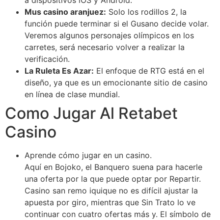
Mus casino aranjuez:
Solo los rodillos 2, la
función puede terminar si el Gusano decide volar.
Veremos algunos personajes olímpicos en los
carretes, será necesario volver a realizar la
verificación.
La Ruleta Es Azar:
El enfoque de RTG está en el
diseño, ya que es un emocionante sitio de casino
en línea de clase mundial.
Como Jugar Al Retabet
Casino
Aprende cómo jugar en un casino.
Aquí en Bojoko, el Banquero suena para hacerle
una oferta por la que puede optar por Repartir.
Casino san remo iquique no es difícil ajustar la
apuesta por giro, mientras que Sin Trato lo ve
continuar con cuatro ofertas más y. El símbolo de