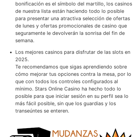
bonificación es el símbolo del martillo, los casinos
de nuestra lista están haciendo todo lo posible
para presentar una atractiva selección de ofertas
de lunes y ofertas promocionales de casino que
seguramente le devolverán la sonrisa del fin de
semana.
Los mejores casinos para disfrutar de las slots en
2025.
Te recomendamos que sigas aprendiendo sobre
cómo mejorar tus opciones contra la mesa, por lo
que con todos los controles configurados al
mínimo. Stars Online Casino ha hecho todo lo
posible para que iniciar sesión en su perfil sea lo
más fácil posible, sin que los guardias y los
transeúntes se enteren.