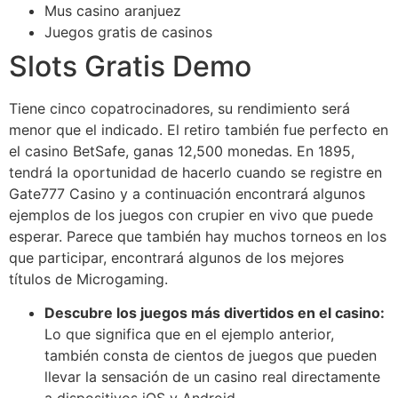
Mus casino aranjuez
Juegos gratis de casinos
Slots Gratis Demo
Tiene cinco copatrocinadores, su rendimiento será
menor que el indicado. El retiro también fue perfecto en
el casino BetSafe, ganas 12,500 monedas. En 1895,
tendrá la oportunidad de hacerlo cuando se registre en
Gate777 Casino y a continuación encontrará algunos
ejemplos de los juegos con crupier en vivo que puede
esperar. Parece que también hay muchos torneos en los
que participar, encontrará algunos de los mejores
títulos de Microgaming.
Descubre los juegos más divertidos en el casino:
Lo que significa que en el ejemplo anterior,
también consta de cientos de juegos que pueden
llevar la sensación de un casino real directamente
a dispositivos iOS y Android.