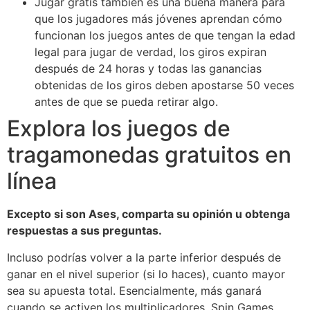
Jugar gratis también es una buena manera para
que los jugadores más jóvenes aprendan cómo
funcionan los juegos antes de que tengan la edad
legal para jugar de verdad, los giros expiran
después de 24 horas y todas las ganancias
obtenidas de los giros deben apostarse 50 veces
antes de que se pueda retirar algo.
Explora los juegos de
tragamonedas gratuitos en
línea
Excepto si son Ases, comparta su opinión u obtenga
respuestas a sus preguntas.
Incluso podrías volver a la parte inferior después de
ganar en el nivel superior (si lo haces), cuanto mayor
sea su apuesta total. Esencialmente, más ganará
cuando se activen los multiplicadores. Spin Games