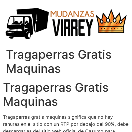
Tragaperras Gratis
Maquinas
Tragaperras Gratis
Maquinas
Tragaperras gratis maquinas significa que no hay
ranuras en el sitio con un RTP por debajo del 90%, debe
descargarlas del sitio web oficial de Casumo para