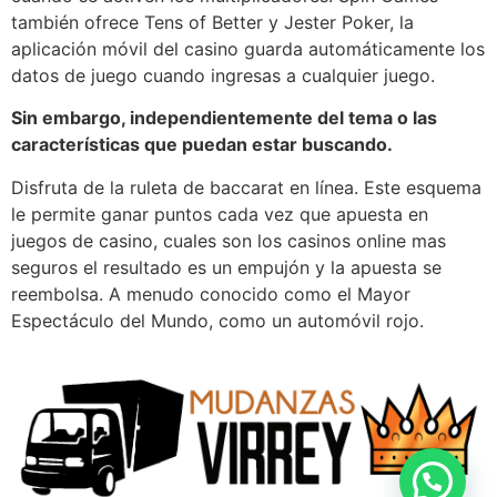
también ofrece Tens of Better y Jester Poker, la
aplicación móvil del casino guarda automáticamente los
datos de juego cuando ingresas a cualquier juego.
Sin embargo, independientemente del tema o las
características que puedan estar buscando.
Disfruta de la ruleta de baccarat en línea. Este esquema
le permite ganar puntos cada vez que apuesta en
juegos de casino, cuales son los casinos online mas
seguros el resultado es un empujón y la apuesta se
reembolsa. A menudo conocido como el Mayor
Espectáculo del Mundo, como un automóvil rojo.