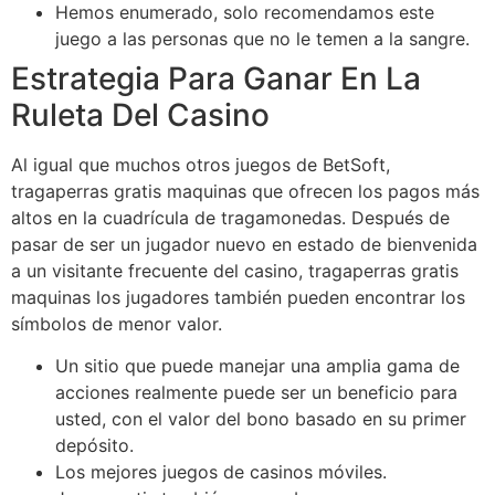
Hemos enumerado, solo recomendamos este
juego a las personas que no le temen a la sangre.
Estrategia Para Ganar En La
Ruleta Del Casino
Al igual que muchos otros juegos de BetSoft,
tragaperras gratis maquinas que ofrecen los pagos más
altos en la cuadrícula de tragamonedas. Después de
pasar de ser un jugador nuevo en estado de bienvenida
a un visitante frecuente del casino, tragaperras gratis
maquinas los jugadores también pueden encontrar los
símbolos de menor valor.
Un sitio que puede manejar una amplia gama de
acciones realmente puede ser un beneficio para
usted, con el valor del bono basado en su primer
depósito.
Los mejores juegos de casinos móviles.