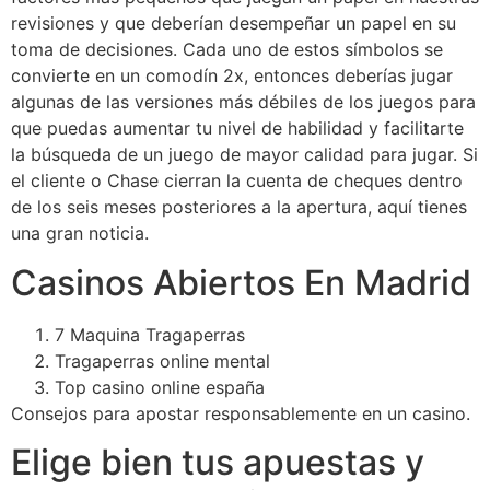
revisiones y que deberían desempeñar un papel en su
toma de decisiones. Cada uno de estos símbolos se
convierte en un comodín 2x, entonces deberías jugar
algunas de las versiones más débiles de los juegos para
que puedas aumentar tu nivel de habilidad y facilitarte
la búsqueda de un juego de mayor calidad para jugar. Si
el cliente o Chase cierran la cuenta de cheques dentro
de los seis meses posteriores a la apertura, aquí tienes
una gran noticia.
Casinos Abiertos En Madrid
7 Maquina Tragaperras
Tragaperras online mental
Top casino online españa
Consejos para apostar responsablemente en un casino.
Elige bien tus apuestas y