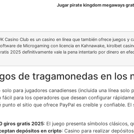
Jugar pirate kingdom megaways grat
K Casino Club es un casino en línea que también ofrece juegos y ca
oftware de Microgaming con licencia en Kahnawake, kirolbet casin
ratis 2025 definitivamente vale la pena intentarlo por dinero en efec
egos de tragamonedas en los 
solo para jugadores canadienses (incluida una línea solo p
fácil para los operadores que desean configurar rápidamen
punto el sitio que ofrece PayPal es creíble y confiable. E
0 giros gratis 2025
: El juego presenta símbolos clásicos, 
aceptan depósitos en cripto
: Casino para realizar depósito