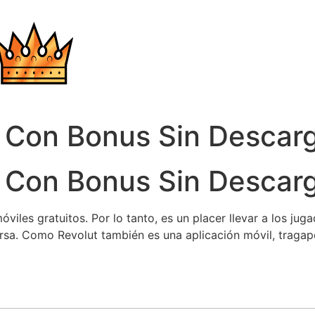
s Con Bonus Sin Descar
s Con Bonus Sin Descar
les gratuitos. Por lo tanto, es un placer llevar a los ju
ersa. Como Revolut también es una aplicación móvil, tragap