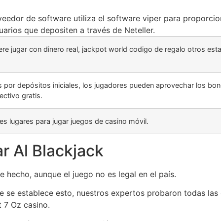
oveedor de software utiliza el software viper para proporcio
uarios que depositen a través de Neteller.
ere jugar con dinero real, jackpot world codigo de regalo otros est
 por depósitos iniciales, los jugadores pueden aprovechar los bo
ectivo gratis.
es lugares para jugar juegos de casino móvil.
 Al Blackjack
 hecho, aunque el juego no es legal en el país.
 se establece esto, nuestros expertos probaron todas las o
t 7 Oz casino.