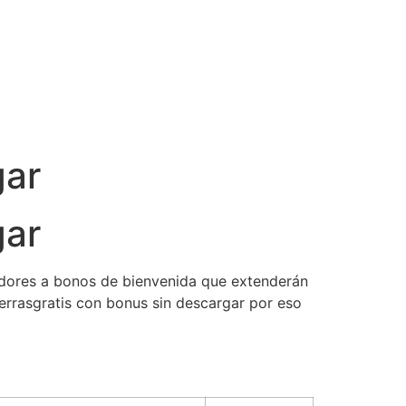
gar
gar
gadores a bonos de bienvenida que extenderán
errasgratis con bonus sin descargar por eso