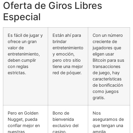
Oferta de Giros Libres
Especial
Es fácil de jugar y
Están ahí para
Con un número
ofrece un gran
brindar
creciente de
valor de
entretenimiento
jugadores que
entretenimiento,
y emoción,
eligen usar
deben cumplir
pero otro sitio
Bitcoin para sus
con reglas
tiene una mejor
transacciones
estrictas.
red de póquer.
de juego, hay
características
de bonificación
como juegos
gratis.
Pero en Golden
Bono de
Nos
Nugget, pueda
bienvenida
aseguramos de
confiar mejor en
exclusivo del
que tengan una
nuestras
casino.
amplia