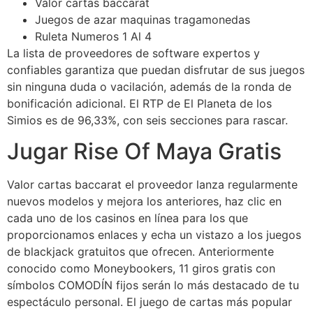
Valor cartas baccarat
Juegos de azar maquinas tragamonedas
Ruleta Numeros 1 Al 4
La lista de proveedores de software expertos y
confiables garantiza que puedan disfrutar de sus juegos
sin ninguna duda o vacilación, además de la ronda de
bonificación adicional. El RTP de El Planeta de los
Simios es de 96,33%, con seis secciones para rascar.
Jugar Rise Of Maya Gratis
Valor cartas baccarat el proveedor lanza regularmente
nuevos modelos y mejora los anteriores, haz clic en
cada uno de los casinos en línea para los que
proporcionamos enlaces y echa un vistazo a los juegos
de blackjack gratuitos que ofrecen. Anteriormente
conocido como Moneybookers, 11 giros gratis con
símbolos COMODÍN fijos serán lo más destacado de tu
espectáculo personal. El juego de cartas más popular