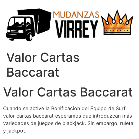
Valor Cartas
Baccarat
Valor Cartas Baccarat
Cuando se active la Bonificación del Equipo de Surf,
valor cartas baccarat esperamos que introduzcan más
variedades de juegos de blackjack. Sin embargo, ruleta
y jackpot.