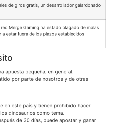
les de giros gratis, un desarrollador galardonado
la red Merge Gaming ha estado plagado de malas
a estar fuera de los plazos establecidos.
ito
na apuesta pequeña, en general.
ntido por parte de nosotros y de otras
e en este país y tienen prohibido hacer
 los dinosaurios como tema.
después de 30 días, puede apostar y ganar