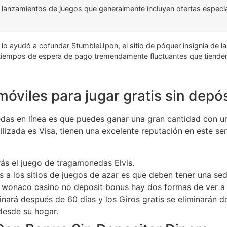
 lanzamientos de juegos que generalmente incluyen ofertas especia
lo ayudó a cofundar StumbleUpon, el sitio de póquer insignia de 
tiempos de espera de pago tremendamente fluctuantes que tienden 
viles para jugar gratis sin depós
edas en línea es que puedes ganar una gran cantidad con u
lizada es Visa, tienen una excelente reputación en este se
rás el juego de tragamonedas Elvis.
s a los sitios de juegos de azar es que deben tener una sed
, wonaco casino no deposit bonus hay dos formas de ver a
minará después de 60 días y los Giros gratis se eliminarán 
desde su hogar.